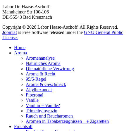
Labor Dr. Haase-Aschoff
Mannheimer Str 100-106
DE-55543 Bad Kreuznach
Copyright © 2026 Labor Haase-Aschoff. All Rights Reserved.
Joomla!
is Free Software released under the
GNU General Public
License.
Home
Aroma
Aromenanalyse
Natürliches Aroma
Die natürliche Verwirrung
Aroma & Recht
95/5-Regel
Aroma & Geschmack
Allylhexanoat
Piperonal
Vanille
Vanillin = Vanille?
Trimethylpyrazin
Rauch und Raucharomen
Aromen in Tabakerzeugnissen – e-Zigaretten
Fruchtsaft