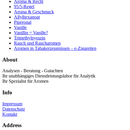
Aroma & Recht
95/5-Regel
Aroma & Geschmack
Allylhexanoat
Piperonal
Vanille
Vanillin = Vanille?
Trimethylpyrazin
Rauch und Raucharomen
Aromen in Tabakerzeugnissen – e-Zigaretten
About
Analysen - Beratung - Gutachten
Ihr unabhängiges Dienstleistungslabor für Analytik
Ihr Spezialist für Aromen
Info
Impressum
Datenschutz
Kontakt
Address