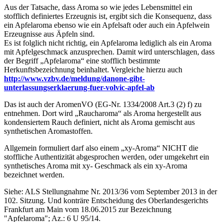
Aus der Tatsache, dass Aroma so wie jedes Lebensmittel ein
stofflich definiertes Erzeugnis ist, ergibt sich die Konsequenz, dass
ein Apfelaroma ebenso wie ein Apfelsaft oder auch ein Apfelwein
Erzeugnisse aus Äpfeln sind.
Es ist folglich nicht richtig, ein Apfelaroma lediglich als ein Aroma
mit Apfelgeschmack anzusprechen. Damit wird unterschlagen, dass
der Begriff „Apfelaroma“ eine stofflich bestimmte
Herkunftsbezeichnung beinhaltet. Vergleiche hierzu auch
http://www.vzbv.de/meldung/danone-gibt-
unterlassungserklaerung-fuer-volvic-apfel-ab
Das ist auch der AromenVO (EG-Nr. 1334/2008 Art.3 (2) f) zu
entnehmen. Dort wird „Raucharoma“ als Aroma hergestellt aus
kondensiertem Rauch definiert, nicht als Aroma gemischt aus
synthetischen Aromastoffen.
Allgemein formuliert darf also einem „xy-Aroma“ NICHT die
stoffliche Authentizität abgesprochen werden, oder umgekehrt ein
synthetisches Aroma mit xy- Geschmack als ein xy-Aroma
bezeichnet werden.
Siehe: ALS Stellungnahme Nr. 2013/36 vom September 2013 in der
102. Sitzung. Und konträre Entscheidung des Oberlandesgerichts
Frankfurt am Main vom 18.06.2015 zur Bezeichnung
"Apfelaroma"; Az.: 6 U 95/14.