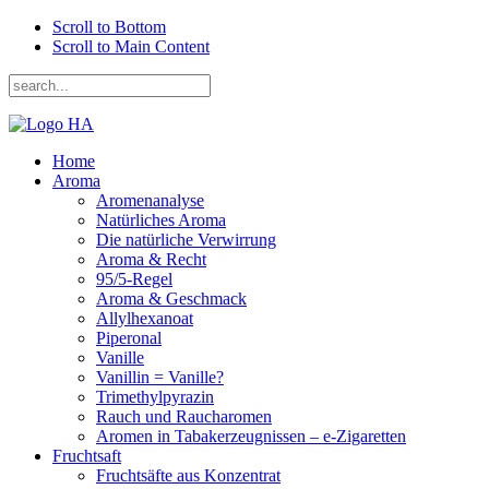
Scroll to Bottom
Scroll to Main Content
Home
Aroma
Aromenanalyse
Natürliches Aroma
Die natürliche Verwirrung
Aroma & Recht
95/5-Regel
Aroma & Geschmack
Allylhexanoat
Piperonal
Vanille
Vanillin = Vanille?
Trimethylpyrazin
Rauch und Raucharomen
Aromen in Tabakerzeugnissen – e-Zigaretten
Fruchtsaft
Fruchtsäfte aus Konzentrat