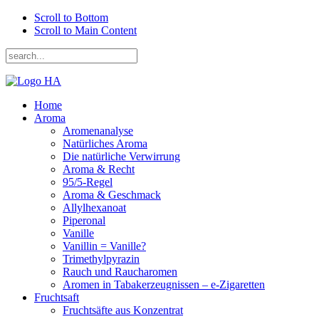
Scroll to Bottom
Scroll to Main Content
Home
Aroma
Aromenanalyse
Natürliches Aroma
Die natürliche Verwirrung
Aroma & Recht
95/5-Regel
Aroma & Geschmack
Allylhexanoat
Piperonal
Vanille
Vanillin = Vanille?
Trimethylpyrazin
Rauch und Raucharomen
Aromen in Tabakerzeugnissen – e-Zigaretten
Fruchtsaft
Fruchtsäfte aus Konzentrat