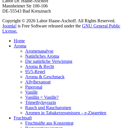
Labor Dr. Haase-Aschoff
Mannheimer Str 100-106
DE-55543 Bad Kreuznach
Copyright © 2026 Labor Haase-Aschoff. All Rights Reserved.
Joomla!
is Free Software released under the
GNU General Public
License.
Home
Aroma
Aromenanalyse
Natürliches Aroma
Die natürliche Verwirrung
Aroma & Recht
95/5-Regel
Aroma & Geschmack
Allylhexanoat
Piperonal
Vanille
Vanillin = Vanille?
Trimethylpyrazin
Rauch und Raucharomen
Aromen in Tabakerzeugnissen – e-Zigaretten
Fruchtsaft
Fruchtsäfte aus Konzentrat